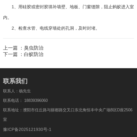
1、用硅胶或密封胶填补墙壁、地板、门窗缝隙，阻止蚂蚁进入室
内。
2、检查水管、电线穿墙处的孔洞，及时封堵。
上一篇 ：
臭虫防治
下一篇 ：
白蚁防治
联系我们
联系人：杨先生
联系电话： 18839396060
联系地址：濮阳市任丘路与丽都路交叉口东北角恒丰中央广场B区D座2506
室
豫ICP备2025121930号-1