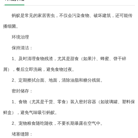
蚂蚁是常见的家居害虫，不仅会污染食物、破坏建筑，还可能传
播细菌。
环境治理
保持清洁：
1、及时清理食物残渣，尤其是甜食（如果汁、蜂蜜、饼干碎
屑），餐后立即洗碗，避免食物过夜。
2、定期擦拭台面、地面，清除油脂和糖分残留。
密封储存：
1、食物（尤其是干货、零食）装入密封容器（如玻璃罐、塑料保
鲜盒），避免气味吸引蚂蚁。
2、宠物粮食随吃随收，不要长期暴露在空气中。
堵塞缝隙：