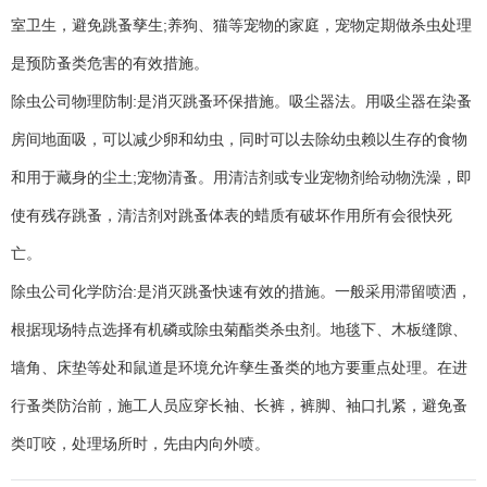
室卫生，避免跳蚤孳生;养狗、猫等宠物的家庭，宠物定期做杀虫处理
是预防蚤类危害的有效措施。
除虫公司物理防制:是消灭跳蚤环保措施。吸尘器法。用吸尘器在染蚤
房间地面吸，可以减少卵和幼虫，同时可以去除幼虫赖以生存的食物
和用于藏身的尘土;宠物清蚤。用清洁剂或专业宠物剂给动物洗澡，即
使有残存跳蚤，清洁剂对跳蚤体表的蜡质有破坏作用所有会很快死
亡。
除虫公司化学防治:是消灭跳蚤快速有效的措施。一般采用滞留喷洒，
根据现场特点选择有机磷或除虫菊酯类杀虫剂。地毯下、木板缝隙、
墙角、床垫等处和鼠道是环境允许孳生蚤类的地方要重点处理。在进
行蚤类防治前，施工人员应穿长袖、长裤，裤脚、袖口扎紧，避免蚤
类叮咬，处理场所时，先由内向外喷。