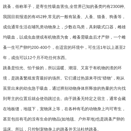
跳蚤，俗称革子，是寄生性吸血害虫,全世界已知的蚤类约有2300种,
我国目前报道的有452种,常见的一般有鼠蚤、人蚤、猫蚤、狗蚤等，
成虫通常生活在哺乳类动物身上，少数在鸟类，具刺吸式口器，雌雄
均吸血，以成虫血便或有机物质为食，雌蚤需吸血后才产卵，一个雌
蚤一生可产卵约200-400个，在适宜的环境中，可生活1年以上甚至2
年，成虫可以12个月不吃任何东西。
跳蚤是怕光、怕干燥的，所以温暖、潮湿、又富于有机物的渣的环
境，是跳蚤繁殖发育最好的场所。它们通过热源来寻找“猎物”，刚从
茧里出来的幼虫急于吸血，通过辨别动物身体所释放的热量的方向找
到寄主的位置后就会使劲跳过去。由于跳蚤无特定之宿主，通常会藏
在地板缝，地毯下，宠物床上等，在各种有毛的动物身上均可寄生，
甚至包括有毛的没有生命的物品(如地毯、户外草地)也是跳蚤产卵的
温床。所以，只控制宠物身上的跳蚤并无法杜绝跳蚤。