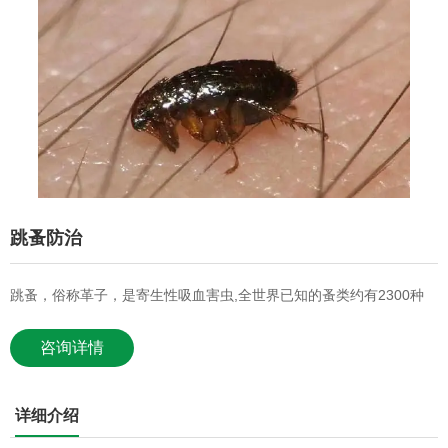
跳蚤防治
跳蚤，俗称革子，是寄生性吸血害虫,全世界已知的蚤类约有2300种
咨询详情
详细介绍